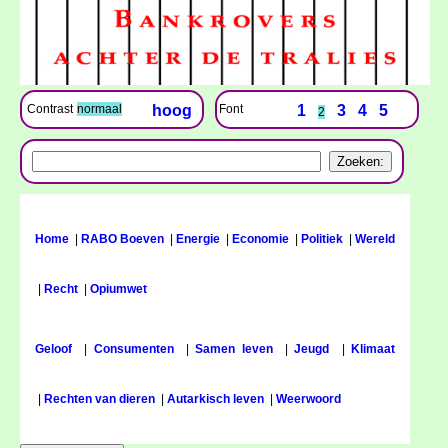
Font
1
3
4
5
Contrast
normaal
hoog
2
Home
|
RABO Boeven
|
Energie
|
Economie
|
Politiek
|
Wereld
|
Recht
|
Opiumwet
Geloof
|
Consumenten
|
Samen leven
|
Jeugd
|
Klimaat
|
Rechten van dieren
|
Autarkisch leven
|
Weerwoord