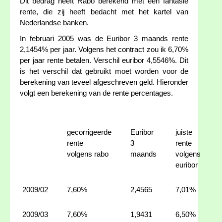
Dit bedrag heeft Rabo berekend met een fantasie
rente, die zij heeft bedacht met het kartel van
Nederlandse banken.
In februari 2005 was de Euribor 3 maands rente
2,1454% per jaar. Volgens het contract zou ik 6,70%
per jaar rente betalen. Verschil euribor 4,5546%. Dit
is het verschil dat gebruikt moet worden voor de
berekening van teveel afgeschreven geld. Hieronder
volgt een berekening van de rente percentages.
gecorrigeerde
Euribor
juiste
rente
3
rente
volgens rabo
maands
volgens
euribor
2009/02
7,60%
2,4565
7,01%
2009/03
7,60%
1,9431
6,50%