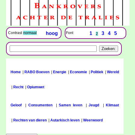
Font
1
3
4
5
Contrast
normaal
hoog
2
Home
|
RABO Boeven
|
Energie
|
Economie
|
Politiek
|
Wereld
|
Recht
|
Opiumwet
Geloof
|
Consumenten
|
Samen leven
|
Jeugd
|
Klimaat
|
Rechten van dieren
|
Autarkisch leven
|
Weerwoord