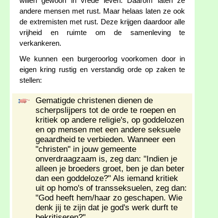
willen gewoon in vrede leven. Daarom laten ze
andere mensen met rust. Maar helaas laten ze ook
de extremisten met rust. Deze krijgen daardoor alle
vrijheid en ruimte om de samenleving te
verkankeren.
We kunnen een burgeroorlog voorkomen door in
eigen kring rustig en verstandig orde op zaken te
stellen:
Gematigde christenen dienen de
scherpslijpers tot de orde te roepen en
kritiek op andere religie's, op goddelozen
en op mensen met een andere seksuele
geaardheid te verbieden. Wanneer een
"christen" in jouw gemeente
onverdraagzaam is, zeg dan: "Indien je
alleen je broeders groet, ben je dan beter
dan een goddeloze?" Als iemand kritiek
uit op homo's of transseksuelen, zeg dan:
"God heeft hem/haar zo geschapen. Wie
denk jij te zijn dat je god's werk durft te
bekritiseren?"