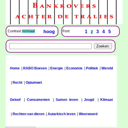
Font
1
3
4
5
Contrast
normaal
hoog
2
Home
|
RABO Boeven
|
Energie
|
Economie
|
Politiek
|
Wereld
|
Recht
|
Opiumwet
Geloof
|
Consumenten
|
Samen leven
|
Jeugd
|
Klimaat
|
Rechten van dieren
|
Autarkisch leven
|
Weerwoord