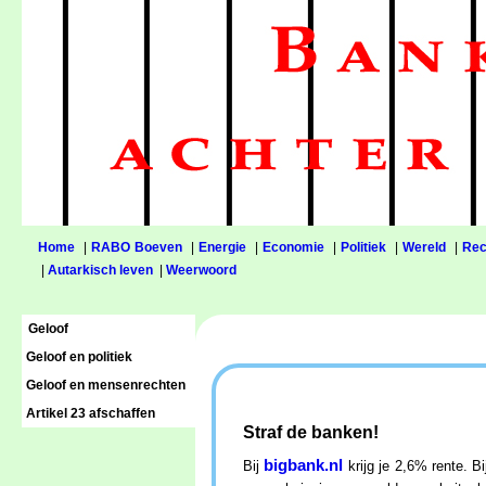
Home
|
RABO Boeven
|
Energie
|
Economie
|
Politiek
|
Wereld
|
Rec
|
Autarkisch leven
|
Weerwoord
Geloof
Geloof en politiek
Geloof en mensenrechten
Artikel 23 afschaffen
Straf de banken!
bigbank.nl
Bij
krijg je 2,6% rente. 