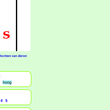
Rechten van dieren
t
hoog
4
5