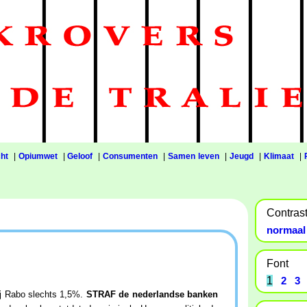
ht
|
Opiumwet
|
Geloof
|
Consumenten
|
Samen leven
|
Jeugd
|
Klimaat
|
Contras
normaal
Font
1
2
3
Bij Rabo slechts 1,5%.
STRAF de nederlandse banken