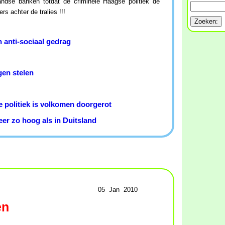
landse banken totdat de criminele Haagse politiek de
s achter de tralies !!!
 anti-sociaal gedrag
en stelen
e politiek is volkomen doorgerot
er zo hoog als in Duitsland
05 Jan 2010
en