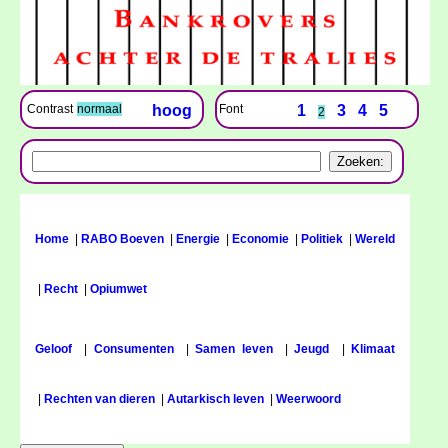
Font
1
3
4
5
Contrast
normaal
hoog
2
Home
|
RABO Boeven
|
Energie
|
Economie
|
Politiek
|
Wereld
|
Recht
|
Opiumwet
Geloof
|
Consumenten
|
Samen leven
|
Jeugd
|
Klimaat
|
Rechten van dieren
|
Autarkisch leven
|
Weerwoord