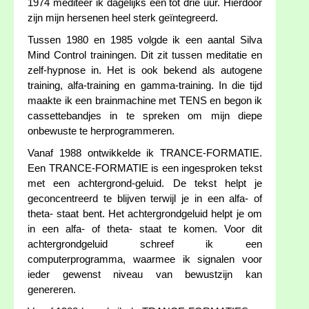
1974 mediteer ik dagelijks een tot drie uur. Hierdoor
zijn mijn hersenen heel sterk geïntegreerd.
Tussen 1980 en 1985 volgde ik een aantal Silva
Mind Control trainingen. Dit zit tussen meditatie en
zelf-hypnose in. Het is ook bekend als autogene
training, alfa-training en gamma-training. In die tijd
maakte ik een brainmachine met TENS en begon ik
cassettebandjes in te spreken om mijn diepe
onbewuste te herprogrammeren.
Vanaf 1988 ontwikkelde ik TRANCE-FORMATIE.
Een TRANCE-FORMATIE is een ingesproken tekst
met een achtergrond-geluid. De tekst helpt je
geconcentreerd te blijven terwijl je in een alfa- of
theta- staat bent. Het achtergrondgeluid helpt je om
in een alfa- of theta- staat te komen. Voor dit
achtergrondgeluid schreef ik een
computerprogramma, waarmee ik signalen voor
ieder gewenst niveau van bewustzijn kan
genereren.