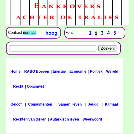
Font
1
3
4
5
Contrast
normaal
hoog
2
Home
|
RABO Boeven
|
Energie
|
Economie
|
Politiek
|
Wereld
|
Recht
|
Opiumwet
Geloof
|
Consumenten
|
Samen leven
|
Jeugd
|
Klimaat
|
Rechten van dieren
|
Autarkisch leven
|
Weerwoord