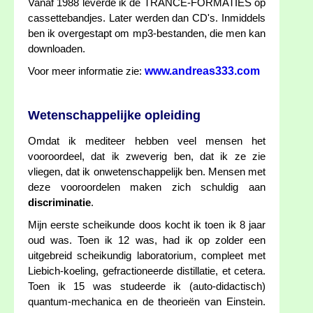
Vanaf 1988 leverde ik de TRANCE-FORMATIES op
cassettebandjes. Later werden dan CD's. Inmiddels
ben ik overgestapt om mp3-bestanden, die men kan
downloaden.
www.andreas333.com
Voor meer informatie zie:
Wetenschappelijke opleiding
Omdat ik mediteer hebben veel mensen het
vooroordeel, dat ik zweverig ben, dat ik ze zie
vliegen, dat ik onwetenschappelijk ben. Mensen met
deze vooroordelen maken zich schuldig aan
discriminatie
.
Mijn eerste scheikunde doos kocht ik toen ik 8 jaar
oud was. Toen ik 12 was, had ik op zolder een
uitgebreid scheikundig laboratorium, compleet met
Liebich-koeling, gefractioneerde distillatie, et cetera.
Toen ik 15 was studeerde ik (auto-didactisch)
quantum-mechanica en de theorieën van Einstein.