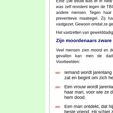
Eind 19e eeuw was er in New 
was zelf resistent tegen de T
andere mensen. Tegen haar 
preventieve maatregel. Zij
vastgezet. Gewoon omdat ze ge
Het vastzetten van gewelddadige
Zijn moordenaars zware 
Veel mensen zien moord en doo
gevallen kan men de dader
Voorbeelden:
Iemand wordt jarenlang 
zat en begint om zich he
Een vrouw wordt jarenla
haar man, voor wie ze 
hem dood.
Een man ontdekt, dat hi
beste vriend. Hij schiet 