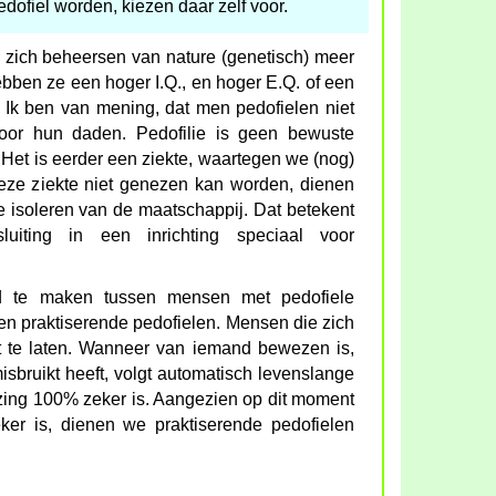
dofiel worden, kiezen daar zelf voor.
zich beheersen van nature (genetisch) meer
bben ze een hoger I.Q., en hoger E.Q. of een
 Ik ben van mening, dat men pedofielen niet
 voor hun daden. Pedofilie is geen bewuste
Het is eerder een ziekte, waartegen we (nog)
eze ziekte niet genezen kan worden, dienen
e isoleren van de maatschappij. Dat betekent
luiting in een inrichting speciaal voor
id te maken tussen mensen met pedofiele
en praktiserende pedofielen. Mensen die zich
t te laten. Wanneer van iemand bewezen is,
misbruikt heeft, volgt automatisch levenslange
nezing 100% zeker is. Aangezien op dit moment
ker is, dienen we praktiserende pedofielen