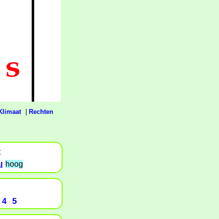
Klimaat
|
Rechten
t
l
hoog
4
5