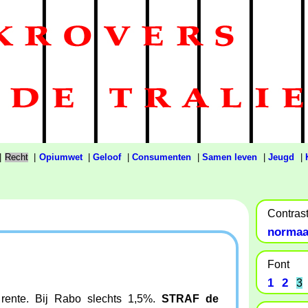
|
Recht
|
Opiumwet
|
Geloof
|
Consumenten
|
Samen leven
|
Jeugd
|
Contras
normaa
Font
1
2
3
 rente. Bij Rabo slechts 1,5%.
STRAF de