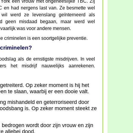
York een vrouw met ongeneeslijke TBC. Zij
BC en had nergens last van. Ze besmette wel
wil werd ze levenslang geïnterneerd als
 had geen misdaad begaan, maar werd wel
vaarlijk was voor andere mensen.
 criminelen is een soortgelijke preventie.
criminelen?
dslag als de ernstigste misdrijven. In veel
s het misdrijf nauwelijks aanrekenen.
getreiterd. Op zeker moment is hij het
en te slaan, waarbij er een dooie valt.
ng mishandeld en geterroriseerd door
doodsbang is. Op zeker moment steekt ze
j bedrogen wordt door zijn vrouw en zijn
ze allebei dood.