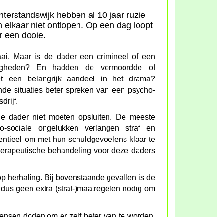
erstandswijk hebben al 10 jaar ruzie
 elkaar niet ontlopen. Op een dag loopt
er een dooie.
aai. Maar is de dader een crimineel of een
digheden? En hadden de vermoordde of
iet een belangrijk aandeel in het drama?
nde situaties beter spreken van een psycho-
drijf.
de dader niet moeten opsluiten. De meeste
o-sociale ongelukken verlangen straf en
entieel om met hun schuldgevoelens klaar te
herapeutische behandeling voor deze daders
op herhaling. Bij bovenstaande gevallen is de
n dus geen extra (straf-)maatregelen nodig om
.
ensen doden om er zelf beter van te worden.