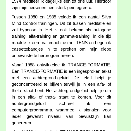
1974 mediteer ik dagelijks een tot drie uur. Hierdoor
zijn mijn hersenen heel sterk geïntegreerd.
Tussen 1980 en 1985 volgde ik een aantal Silva
Mind Control trainingen. Dit zit tussen meditatie en
zelf-hypnose in. Het is ook bekend als autogene
training, alfa-training en gamma-training. In die tijd
maakte ik een brainmachine met TENS en begon ik
cassettebandjes in te spreken om mijn diepe
onbewuste te herprogrammeren.
Vanaf 1988 ontwikkelde ik TRANCE-FORMATIE.
Een TRANCE-FORMATIE is een ingesproken tekst
met een achtergrond-geluid. De tekst helpt je
geconcentreerd te blijven terwijl je in een alfa- of
theta- staat bent. Het achtergrondgeluid helpt je om
in een alfa- of theta- staat te komen. Voor dit
achtergrondgeluid schreef ik een
computerprogramma, waarmee ik signalen voor
ieder gewenst niveau van bewustzijn kan
genereren.