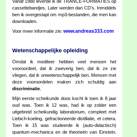
Vanaf 1988 leverde ik de TRANCE-FORMATIES op
cassettebandjes. Later werden dan CD's. Inmiddels
ben ik overgestapt om mp3-bestanden, die men kan
downloaden.
www.andreas333.com
Voor meer informatie zie:
Wetenschappelijke opleiding
Omdat ik mediteer hebben veel mensen het
vooroordeel, dat ik zweverig ben, dat ik ze zie
vliegen, dat ik onwetenschappelijk ben. Mensen met
deze vooroordelen maken zich schuldig aan
discriminatie
.
Mijn eerste scheikunde doos kocht ik toen ik 8 jaar
oud was. Toen ik 12 was, had ik op zolder een
uitgebreid scheikundig laboratorium, compleet met
Liebich-koeling, gefractioneerde distillatie, et cetera.
Toen ik 15 was studeerde ik (auto-didactisch)
quantum-mechanica en de theorieën van Einstein.