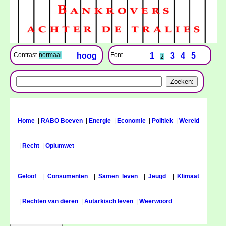
Font
1
3
4
5
Contrast
normaal
hoog
2
Home
|
RABO Boeven
|
Energie
|
Economie
|
Politiek
|
Wereld
|
Recht
|
Opiumwet
Geloof
|
Consumenten
|
Samen leven
|
Jeugd
|
Klimaat
|
Rechten van dieren
|
Autarkisch leven
|
Weerwoord