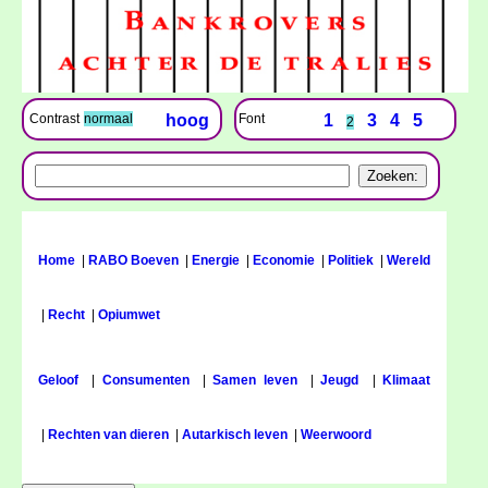
Font
1
3
4
5
Contrast
normaal
hoog
2
Home
|
RABO Boeven
|
Energie
|
Economie
|
Politiek
|
Wereld
|
Recht
|
Opiumwet
Geloof
|
Consumenten
|
Samen leven
|
Jeugd
|
Klimaat
|
Rechten van dieren
|
Autarkisch leven
|
Weerwoord