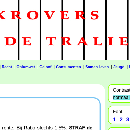
|
Recht
|
Opiumwet
|
Geloof
|
Consumenten
|
Samen leven
|
Jeugd
|
Contras
normaal
Font
1
2
3
% rente. Bij Rabo slechts 1,5%.
STRAF de