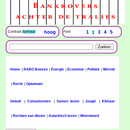
Font
1
3
4
5
Contrast
normaal
hoog
2
Home
|
RABO Boeven
|
Energie
|
Economie
|
Politiek
|
Wereld
|
Recht
|
Opiumwet
Geloof
|
Consumenten
|
Samen leven
|
Jeugd
|
Klimaat
|
Rechten van dieren
|
Autarkisch leven
|
Weerwoord