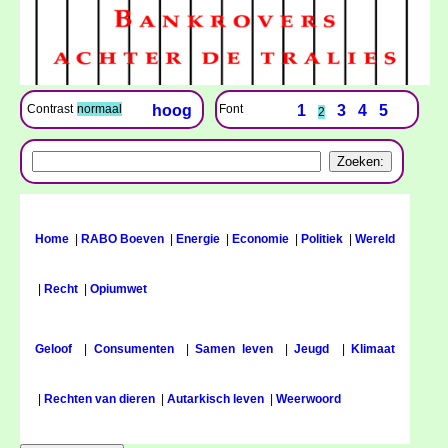
Font
1
3
4
5
Contrast
normaal
hoog
2
Home
|
RABO Boeven
|
Energie
|
Economie
|
Politiek
|
Wereld
|
Recht
|
Opiumwet
Geloof
|
Consumenten
|
Samen leven
|
Jeugd
|
Klimaat
|
Rechten van dieren
|
Autarkisch leven
|
Weerwoord