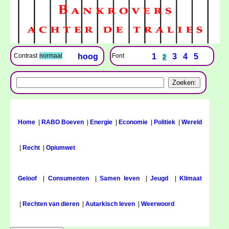
Font
1
3
4
5
Contrast
normaal
hoog
2
Home
|
RABO Boeven
|
Energie
|
Economie
|
Politiek
|
Wereld
|
Recht
|
Opiumwet
Geloof
|
Consumenten
|
Samen leven
|
Jeugd
|
Klimaat
|
Rechten van dieren
|
Autarkisch leven
|
Weerwoord