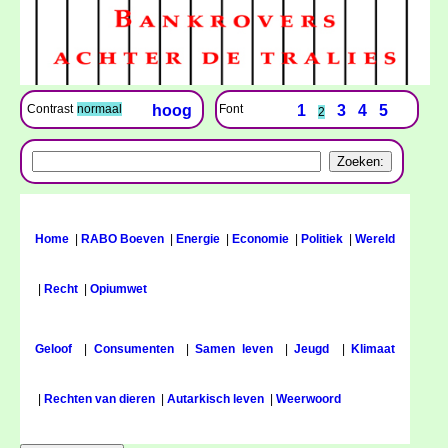
Font
1
3
4
5
Contrast
normaal
hoog
2
Home
|
RABO Boeven
|
Energie
|
Economie
|
Politiek
|
Wereld
|
Recht
|
Opiumwet
Geloof
|
Consumenten
|
Samen leven
|
Jeugd
|
Klimaat
|
Rechten van dieren
|
Autarkisch leven
|
Weerwoord