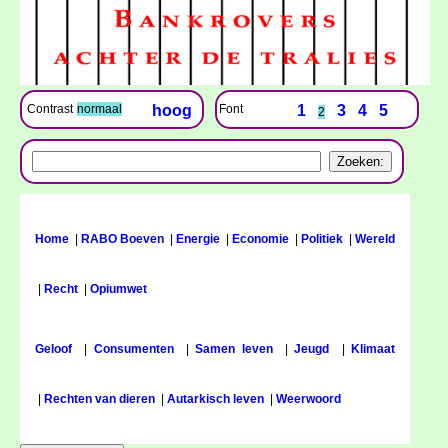
Font
1
3
4
5
Contrast
normaal
hoog
2
Home
|
RABO Boeven
|
Energie
|
Economie
|
Politiek
|
Wereld
|
Recht
|
Opiumwet
Geloof
|
Consumenten
|
Samen leven
|
Jeugd
|
Klimaat
|
Rechten van dieren
|
Autarkisch leven
|
Weerwoord