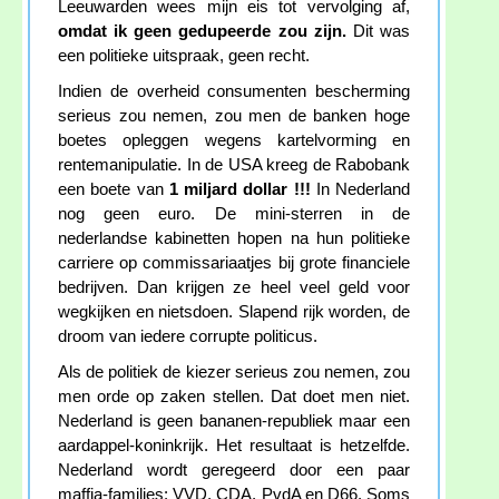
Leeuwarden wees mijn eis tot vervolging af,
omdat ik geen gedupeerde zou zijn.
Dit was
een politieke uitspraak, geen recht.
Indien de overheid consumenten bescherming
serieus zou nemen, zou men de banken hoge
boetes opleggen wegens kartelvorming en
rentemanipulatie. In de USA kreeg de Rabobank
een boete van
1 miljard dollar !!!
In Nederland
nog geen euro. De mini-sterren in de
nederlandse kabinetten hopen na hun politieke
carriere op commissariaatjes bij grote financiele
bedrijven. Dan krijgen ze heel veel geld voor
wegkijken en nietsdoen. Slapend rijk worden, de
droom van iedere corrupte politicus.
Als de politiek de kiezer serieus zou nemen, zou
men orde op zaken stellen. Dat doet men niet.
Nederland is geen bananen-republiek maar een
aardappel-koninkrijk. Het resultaat is hetzelfde.
Nederland wordt geregeerd door een paar
maffia-families: VVD, CDA, PvdA en D66. Soms