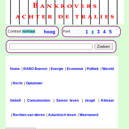
Font
1
3
4
5
Contrast
normaal
hoog
2
Home
|
RABO Boeven
|
Energie
|
Economie
|
Politiek
|
Wereld
|
Recht
|
Opiumwet
Geloof
|
Consumenten
|
Samen leven
|
Jeugd
|
Klimaat
|
Rechten van dieren
|
Autarkisch leven
|
Weerwoord