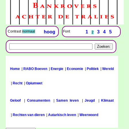
Font
1
3
4
5
Contrast
normaal
hoog
2
Home
|
RABO Boeven
|
Energie
|
Economie
|
Politiek
|
Wereld
|
Recht
|
Opiumwet
Geloof
|
Consumenten
|
Samen leven
|
Jeugd
|
Klimaat
|
Rechten van dieren
|
Autarkisch leven
|
Weerwoord