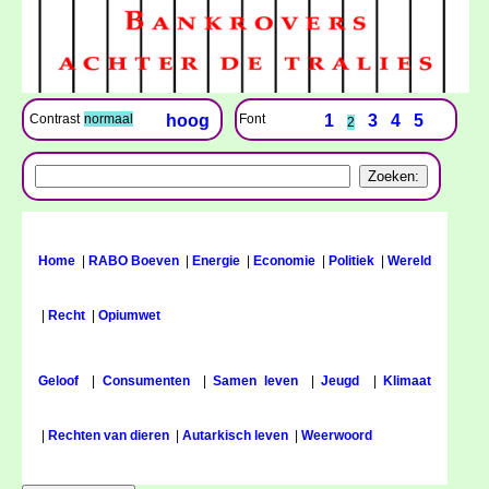
Font
1
3
4
5
Contrast
normaal
hoog
2
Home
|
RABO Boeven
|
Energie
|
Economie
|
Politiek
|
Wereld
|
Recht
|
Opiumwet
Geloof
|
Consumenten
|
Samen leven
|
Jeugd
|
Klimaat
|
Rechten van dieren
|
Autarkisch leven
|
Weerwoord