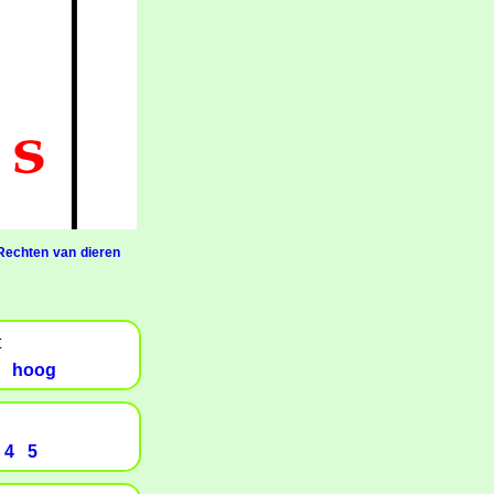
Rechten van dieren
t
hoog
4
5