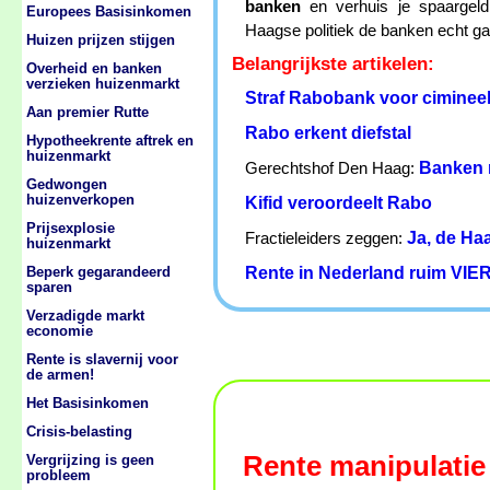
banken
en verhuis je spaargeld
Europees Basisinkomen
Haagse politiek de banken echt gaa
Huizen prijzen stijgen
Belangrijkste artikelen:
Overheid en banken
verzieken huizenmarkt
Straf Rabobank voor cimineel
Aan premier Rutte
Rabo erkent diefstal
Hypotheekrente aftrek en
huizenmarkt
Banken 
Gerechtshof Den Haag:
Gedwongen
huizenverkopen
Kifid veroordeelt Rabo
Prijsexplosie
Ja, de Ha
Fractieleiders zeggen:
huizenmarkt
Rente in Nederland ruim VIER
Beperk gegarandeerd
sparen
Verzadigde markt
economie
Rente is slavernij voor
de armen!
Het Basisinkomen
Crisis-belasting
Rente manipulatie
Vergrijzing is geen
probleem