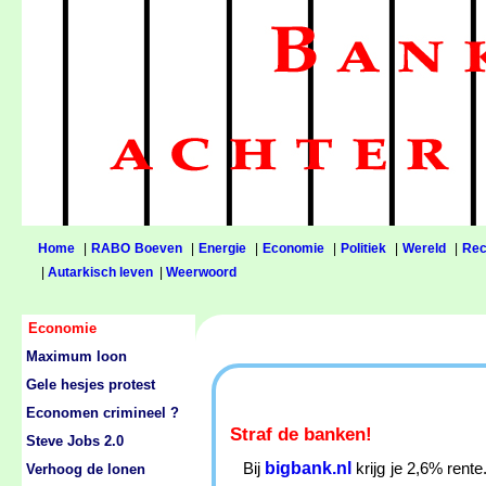
Home
|
RABO Boeven
|
Energie
|
Economie
|
Politiek
|
Wereld
|
Rec
|
Autarkisch leven
|
Weerwoord
Economie
Maximum loon
Gele hesjes protest
Economen crimineel ?
Straf de banken!
Steve Jobs 2.0
bigbank.nl
Bij
krijg je 2,6% rent
Verhoog de lonen