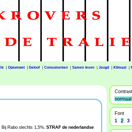
ht
|
Opiumwet
|
Geloof
|
Consumenten
|
Samen leven
|
Jeugd
|
Klimaat
|
Contras
normaal
Font
1
2
3
e. Bij Rabo slechts 1,5%.
STRAF de nederlandse