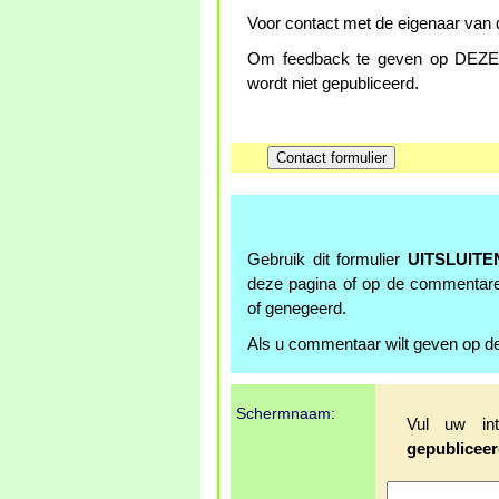
Voor contact met de eigenaar van d
Om feedback te geven op DEZE p
wordt niet gepubliceerd.
Gebruik dit formulier
UITSLUITE
deze pagina of op de commentar
of genegeerd.
Als u commentaar wilt geven op de
Schermnaam:
Vul uw in
gepubliceer