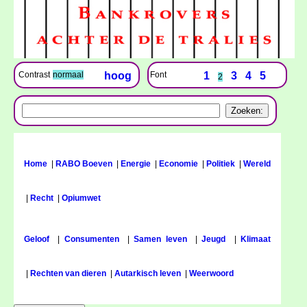
Font
1
3
4
5
Contrast
normaal
hoog
2
Home
|
RABO Boeven
|
Energie
|
Economie
|
Politiek
|
Wereld
|
Recht
|
Opiumwet
Geloof
|
Consumenten
|
Samen leven
|
Jeugd
|
Klimaat
|
Rechten van dieren
|
Autarkisch leven
|
Weerwoord