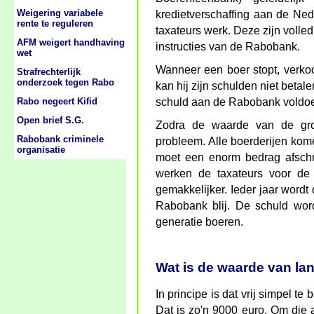
Weigering variabele
kredietverschaffing aan de Ne
rente te reguleren
taxateurs werk. Deze zijn volle
AFM weigert handhaving
instructies van de Rabobank.
wet
Wanneer een boer stopt, verkoo
Strafrechterlijk
onderzoek tegen Rabo
kan hij zijn schulden niet betale
Rabo negeert Kifid
schuld aan de Rabobank voldoen
Open brief S.G.
Zodra de waarde van de gro
Rabobank criminele
probleem. Alle boerderijen ko
organisatie
moet een enorm bedrag afschri
werken de taxateurs voor de
gemakkelijker. Ieder jaar wordt
Rabobank blij. De schuld wor
generatie boeren.
Wat is de waarde van l
In principe is dat vrij simpel t
Dat is zo'n 9000 euro. Om die