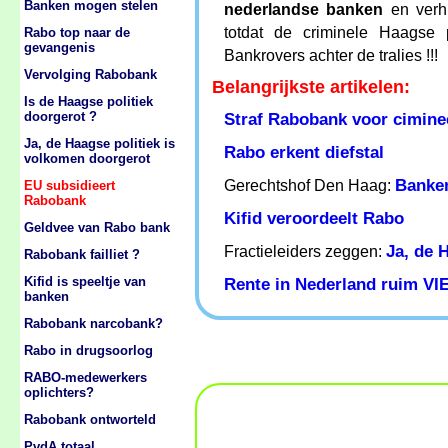
Banken mogen stelen
nederlandse banken
en verhu
totdat de criminele Haagse 
Rabo top naar de
gevangenis
Bankrovers achter de tralies !!!
Vervolging Rabobank
Belangrijkste artikelen:
Is de Haagse politiek
doorgerot ?
Straf Rabobank voor ciminee
Ja, de Haagse politiek is
Rabo erkent diefstal
volkomen doorgerot
Banke
Gerechtshof Den Haag:
EU subsidieert
Rabobank
Kifid veroordeelt Rabo
Geldvee van Rabo bank
Ja, de 
Fractieleiders zeggen:
Rabobank failliet ?
Kifid is speeltje van
Rente in Nederland ruim VIE
banken
Rabobank narcobank?
Rabo in drugsoorlog
RABO-medewerkers
oplichters?
Rabobank ontworteld
PvdA totaal