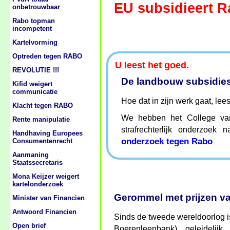
EU subsidieert 
onbetrouwbaar
Rabo topman
incompetent
Kartelvorming
Optreden tegen RABO
U leest het goed.
REVOLUTIE !!!
De landbouw subsidies
Kifid weigert
communicatie
Hoe dat in zijn werk gaat, leest 
Klacht tegen RABO
We hebben het College va
Rente manipulatie
strafrechterlijk onderzoe
Handhaving Europees
onderzoek tegen Rabo
Consumentenrecht
Aanmaning
Staatssecretaris
Mona Keijzer weigert
kartelonderzoek
Gerommel met prijzen 
Minister van Financien
Antwoord Financien
Sinds de tweede wereldoorlog 
Open brief
Boerenleenbank) geleideli