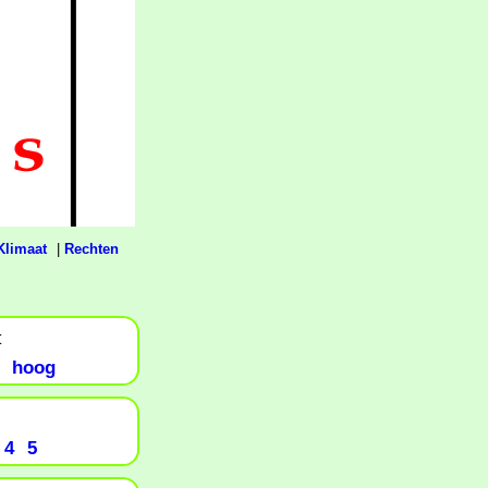
Klimaat
|
Rechten
t
hoog
4
5