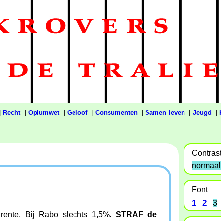
|
Recht
|
Opiumwet
|
Geloof
|
Consumenten
|
Samen leven
|
Jeugd
|
Contras
normaal
Font
1
2
3
 rente. Bij Rabo slechts 1,5%.
STRAF de