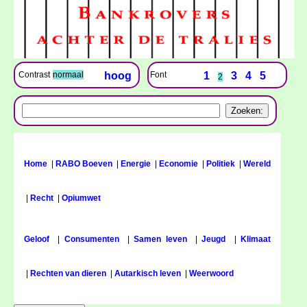
Font
1
3
4
5
Contrast
normaal
hoog
2
Home
|
RABO Boeven
|
Energie
|
Economie
|
Politiek
|
Wereld
|
Recht
|
Opiumwet
Geloof
|
Consumenten
|
Samen leven
|
Jeugd
|
Klimaat
|
Rechten van dieren
|
Autarkisch leven
|
Weerwoord