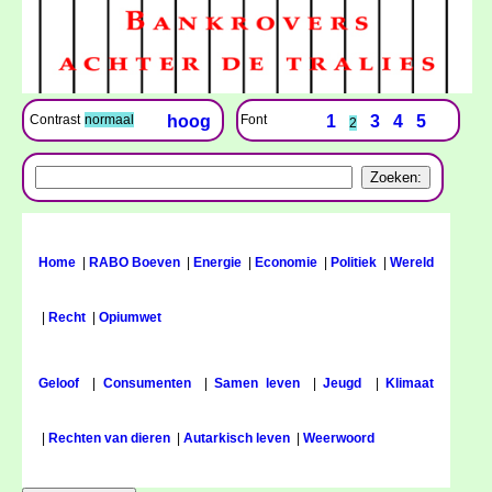
Font
1
3
4
5
Contrast
normaal
hoog
2
Home
|
RABO Boeven
|
Energie
|
Economie
|
Politiek
|
Wereld
|
Recht
|
Opiumwet
Geloof
|
Consumenten
|
Samen leven
|
Jeugd
|
Klimaat
|
Rechten van dieren
|
Autarkisch leven
|
Weerwoord