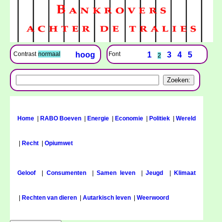
Font
1
3
4
5
Contrast
normaal
hoog
2
Home
|
RABO Boeven
|
Energie
|
Economie
|
Politiek
|
Wereld
|
Recht
|
Opiumwet
Geloof
|
Consumenten
|
Samen leven
|
Jeugd
|
Klimaat
|
Rechten van dieren
|
Autarkisch leven
|
Weerwoord