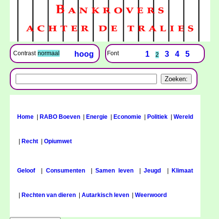
Font
1
3
4
5
Contrast
normaal
hoog
2
Home
|
RABO Boeven
|
Energie
|
Economie
|
Politiek
|
Wereld
|
Recht
|
Opiumwet
Geloof
|
Consumenten
|
Samen leven
|
Jeugd
|
Klimaat
|
Rechten van dieren
|
Autarkisch leven
|
Weerwoord