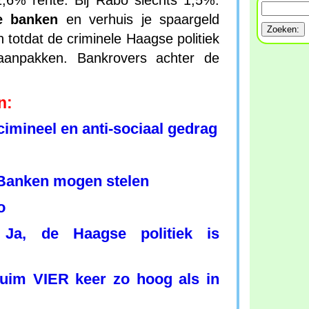
2,6% rente. Bij Rabo slechts 1,5%.
e banken
en verhuis je spaargeld
 totdat de criminele Haagse politiek
anpakken. Bankrovers achter de
n:
imineel en anti-sociaal gedrag
Banken mogen stelen
o
Ja, de Haagse politiek is
:
ruim VIER keer zo hoog als in