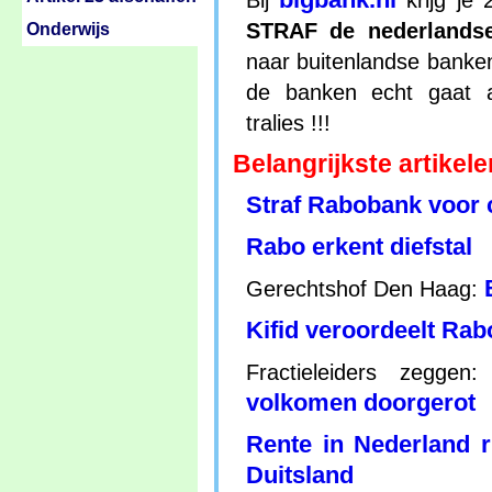
Bij
krijg je 
STRAF de nederlands
Onderwijs
naar buitenlandse banken
de banken echt gaat a
tralies !!!
Belangrijkste artikele
Straf Rabobank voor c
Rabo erkent diefstal
Gerechtshof Den Haag:
Kifid veroordeelt Rab
Fractieleiders zeggen
volkomen doorgerot
Rente in Nederland 
Duitsland