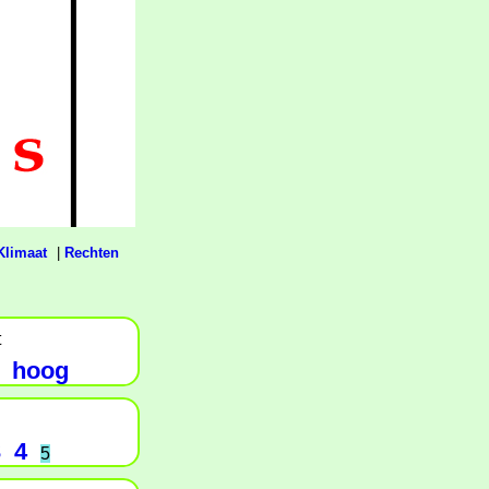
Klimaat
|
Rechten
t
hoog
3
4
5