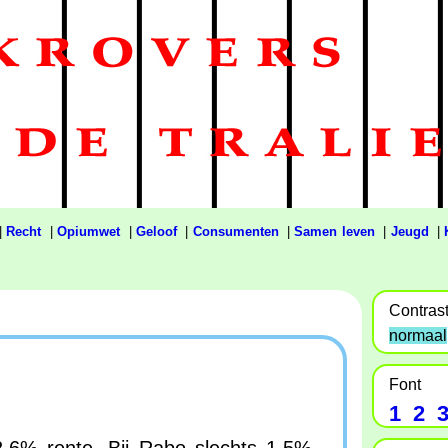
|
Recht
|
Opiumwet
|
Geloof
|
Consumenten
|
Samen leven
|
Jeugd
|
Contras
normaal
Font
1
2