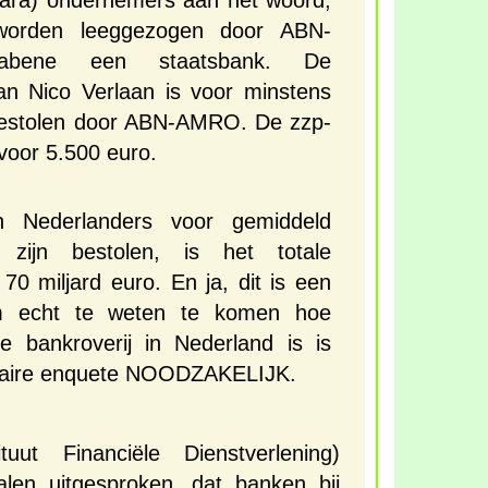
ara) ondernemers aan het woord,
 worden leeggezogen door ABN-
abene een staatsbank. De
an Nico Verlaan is voor minstens
bestolen door ABN-AMRO. De zzp-
voor 5.500 euro.
n Nederlanders voor gemiddeld
 zijn bestolen, is het totale
0 miljard euro. En ja, dit is een
Om echt te weten te komen hoe
de bankroverij in Nederland is is
taire enquete NOODZAKELIJK.
tituut Financiële Dienstverlening)
len uitgesproken, dat banken bij