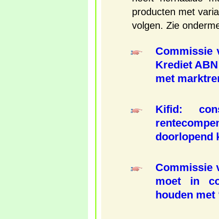
producten met vari
volgen. Zie onderme
Commissie v
Krediet ABN
met marktre
Kifid: co
rentecompen
doorlopend k
Commissie 
moet in co
houden met ‘