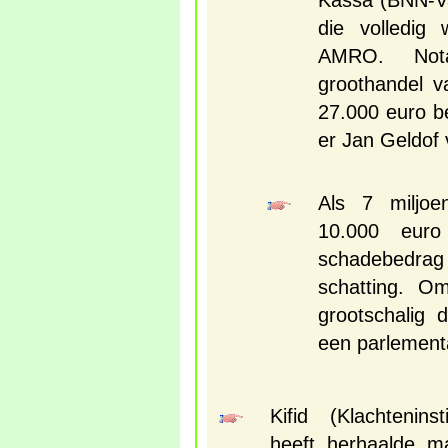
Kassa (BNN-V
die volledig
AMRO. Not
groothandel v
27.000 euro 
er Jan Geldof 
Als 7 miljoe
10.000 euro
schadebedrag 7
schatting. 
grootschalig 
een parlemen
Kifid (Klachtenins
heeft herhaalde ma