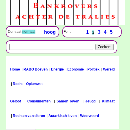
Font
1
3
4
5
Contrast
normaal
hoog
2
Home
|
RABO Boeven
|
Energie
|
Economie
|
Politiek
|
Wereld
|
Recht
|
Opiumwet
Geloof
|
Consumenten
|
Samen leven
|
Jeugd
|
Klimaat
|
Rechten van dieren
|
Autarkisch leven
|
Weerwoord