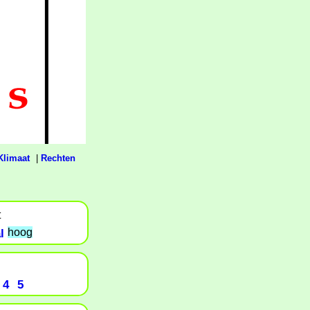
Klimaat
|
Rechten
t
l
hoog
4
5