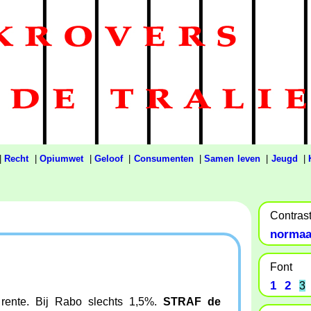
|
Recht
|
Opiumwet
|
Geloof
|
Consumenten
|
Samen leven
|
Jeugd
|
Contras
normaa
Font
1
2
3
 rente. Bij Rabo slechts 1,5%.
STRAF de