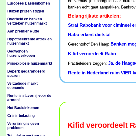
en verhuis je spaargeld naar buiten
Europees Basisinkomen
banken echt gaat aanpakken. Bankrover
Huizen prijzen stijgen
Belangrijkste artikelen:
Overheid en banken
verzieken huizenmarkt
Straf Rabobank voor cimineel en
Aan premier Rutte
Rabo erkent diefstal
Hypotheekrente aftrek en
huizenmarkt
Banken mog
Gerechtshof Den Haag:
Gedwongen
Kifid veroordeelt Rabo
huizenverkopen
Ja, de Haags
Fractieleiders zeggen:
Prijsexplosie huizenmarkt
Beperk gegarandeerd
Rente in Nederland ruim VIER ke
sparen
Verzadigde markt
economie
Rente is slavernij voor de
armen!
Het Basisinkomen
Crisis-belasting
Kifid veroordeelt 
Vergrijzing is geen
probleem
Totaalplan verkeer en