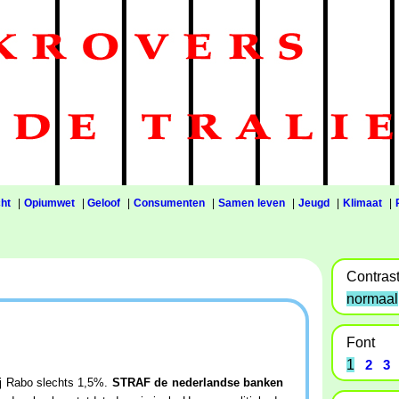
ht
|
Opiumwet
|
Geloof
|
Consumenten
|
Samen leven
|
Jeugd
|
Klimaat
|
Contras
normaal
Font
1
2
3
Bij Rabo slechts 1,5%.
STRAF de nederlandse banken