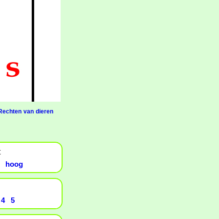
Rechten van dieren
t
hoog
4
5