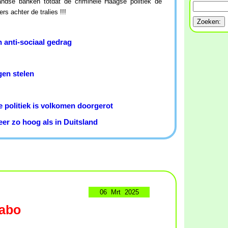
landse banken totdat de criminele Haagse politiek de
s achter de tralies !!!
 anti-sociaal gedrag
en stelen
e politiek is volkomen doorgerot
er zo hoog als in Duitsland
06 Mrt 2025
Rabo