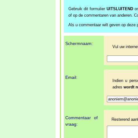
Gebruik dit formulier
UITSLUITEND
om
of op de commentaren van anderen. Co
Als u commentaar wilt geven op deze p
Schermnaam:
Vul uw intern
Email:
Indien u pers
adres
wordt n
Commentaar of
Resterend aan
vraag: