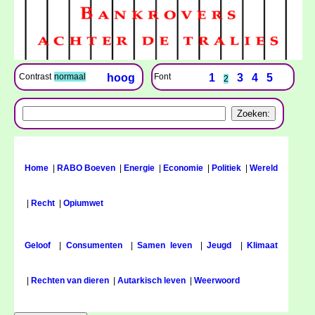
Font
1
3
4
5
Contrast
normaal
hoog
2
Home
|
RABO Boeven
|
Energie
|
Economie
|
Politiek
|
Wereld
|
Recht
|
Opiumwet
Geloof
|
Consumenten
|
Samen leven
|
Jeugd
|
Klimaat
|
Rechten van dieren
|
Autarkisch leven
|
Weerwoord